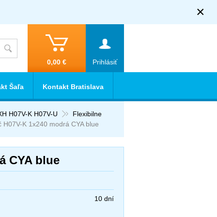
×
0,00 €
Prihlásiť
kt Šaľa
Kontakt Bratislava
XH H07V-K H07V-U
Flexibilne
č H07V-K 1x240 modrá CYA blue
á CYA blue
10 dní