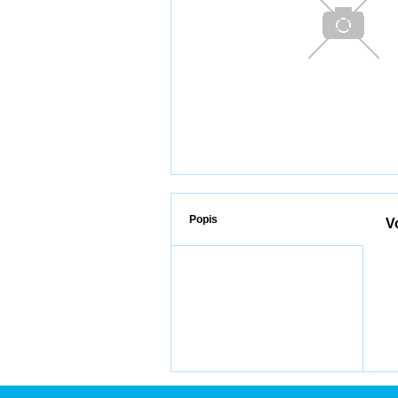
Popis
V