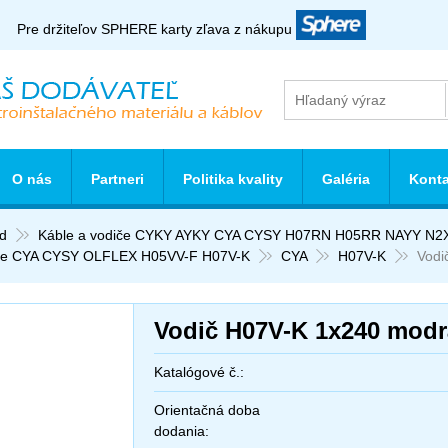
Pre držiteľov SPHERE karty zľava z nákupu
O nás
Partneri
Politika kvality
Galéria
Konta
d
Káble a vodiče CYKY AYKY CYA CYSY H07RN H05RR NAYY N2
le CYA CYSY OLFLEX H05VV-F H07V-K
CYA
H07V-K
Vodi
Vodič H07V-K 1x240 modr
Katalógové č.:
Orientačná doba
dodania: