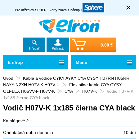
×
Pre držiteľov SPHERE karty zľava z nákupu
0,00 €
Hľadať
Prihlásiť
E-shop
Menu
Úvod
Káble a vodiče CYKY AYKY CYA CYSY H07RN H05RR
NAYY N2XH H07V-K H07V-U
Flexibilne kable CYA CYSY
OLFLEX H05VV-F H07V-K
CYA
H07V-K
Vodič H07V-K
1x185 čierna CYA black
Vodič H07V-K 1x185 čierna CYA black
Katalógové č.:
Orientačná doba dodania:
10 dní