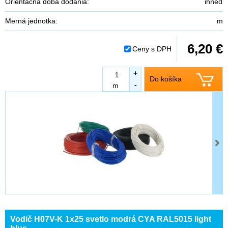
Orientačná doba dodania:
ihneď
Merná jednotka:
m
6,20 €
Ceny s DPH
+
Do košíka
-
m
Vodič H07V-K 1x25 svetlo modrá CYA RAL5015 light