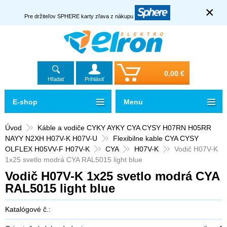
×
Pre držiteľov SPHERE karty zľava z nákupu
0,00 €
Hľadať
Prihlásiť
E-shop
Menu
Úvod
Káble a vodiče CYKY AYKY CYA CYSY H07RN H05RR
NAYY N2XH H07V-K H07V-U
Flexibilne kable CYA CYSY
OLFLEX H05VV-F H07V-K
CYA
H07V-K
Vodič H07V-K
1x25 svetlo modrá CYA RAL5015 light blue
Vodič H07V-K 1x25 svetlo modrá CYA
RAL5015 light blue
Katalógové č.: