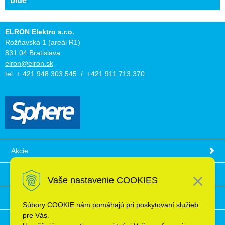
blue
ELRON Elektro s.r.o.
Rožňavská 1 (areál R1)
831 04 Bratislava
elron@elron.sk
tel. + 421 948 303 545 / +421 911 713 370
Akcie
Obchodné podmienky
Vaše nastavenie COOKIES
Technické informácie
Súbory COOKIE nám pomáhajú pri poskytovaní služieb
pre Vás.
Ochrana osobných údajov