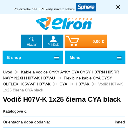
×
Pre držiteľov SPHERE karty zľava z nákupu
0,00 €
Hľadať
Prihlásiť
E-shop
Menu
Úvod
Káble a vodiče CYKY AYKY CYA CYSY H07RN H05RR
NAYY N2XH H07V-K H07V-U
Flexibilne kable CYA CYSY
OLFLEX H05VV-F H07V-K
CYA
H07V-K
Vodič H07V-K
1x25 čierna CYA black
Vodič H07V-K 1x25 čierna CYA black
Katalógové č.:
Orientačná doba dodania:
ihneď