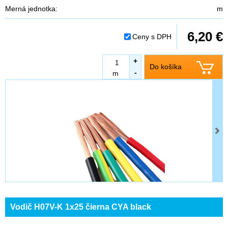
Merná jednotka:
m
6,20 €
Ceny s DPH
+
Do košíka
-
m
Vodič H07V-K 1x25 čierna CYA black