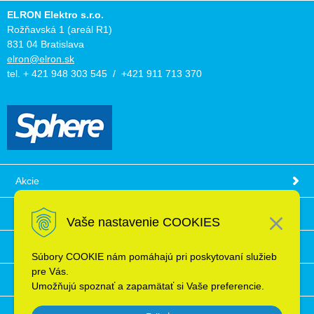
ELRON Elektro s.r.o.
Rožňavská 1 (areál R1)
831 04 Bratislava
elron@elron.sk
tel. + 421 948 303 545 / +421 911 713 370
Akcie
Obchodné podmienky
Vaše nastavenie COOKIES
Technické informácie
Súbory COOKIE nám pomáhajú pri poskytovaní služieb
pre Vás.
Ochrana osobných údajov
Umožňujú spoznať a zapamätať si Vaše preferencie.