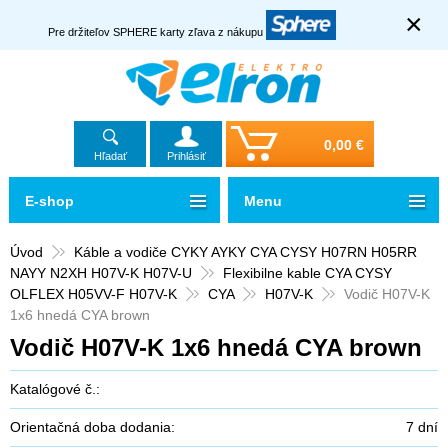
×
Pre držiteľov SPHERE karty zľava z nákupu
0,00 €
Hľadať
Prihlásiť
E-shop
Menu
Úvod
Káble a vodiče CYKY AYKY CYA CYSY H07RN H05RR
NAYY N2XH H07V-K H07V-U
Flexibilne kable CYA CYSY
OLFLEX H05VV-F H07V-K
CYA
H07V-K
Vodič H07V-K
1x6 hnedá CYA brown
Vodič H07V-K 1x6 hnedá CYA brown
Katalógové č.:
Orientačná doba dodania:
7 dní