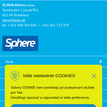
ELRON Elektro s.r.o.
Rožňavská 1 (areál R1)
831 04 Bratislava
elron@elron.sk
tel. + 421 948 303 545 / +421 911 713 370
Akcie
Obchodné podmienky
Vaše nastavenie COOKIES
Technické informácie
Súbory COOKIE nám pomáhajú pri poskytovaní služieb
pre Vás.
Ochrana osobných údajov
Umožňujú spoznať a zapamätať si Vaše preferencie.