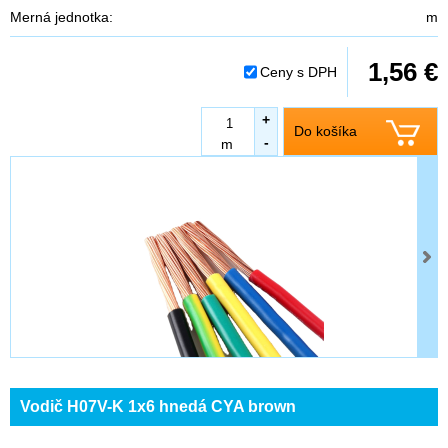
Merná jednotka:
m
1,56 €
Ceny s DPH
+
Do košíka
-
m
Vodič H07V-K 1x6 hnedá CYA brown