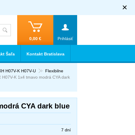
×
0,00 €
Prihlásiť
kt Šaľa
Kontakt Bratislava
XH H07V-K H07V-U
Flexibilne
č H07V-K 1x4 tmavo modrá CYA dark
modrá CYA dark blue
7 dní