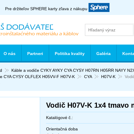
Pre držiteľov SPHERE karty zľava z nákupu
O nás
Partneri
Politika kvality
Galéria
Konta
d
Káble a vodiče CYKY AYKY CYA CYSY H07RN H05RR NAYY N2
le CYA CYSY OLFLEX H05VV-F H07V-K
CYA
H07V-K
Vodi
e
Vodič H07V-K 1x4 tmavo 
Katalógové č.:
Orientačná doba