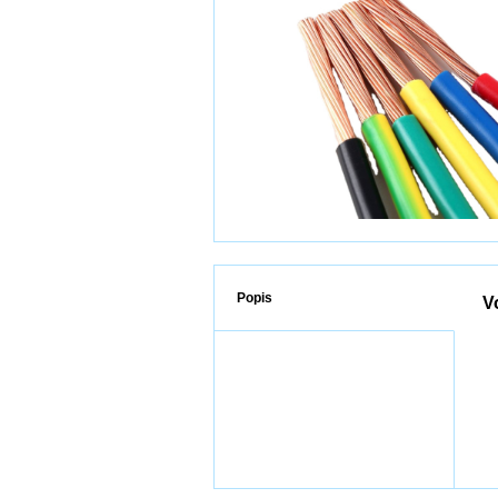
Popis
V