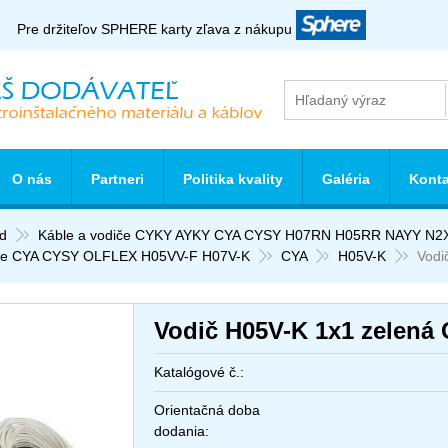
Pre držiteľov SPHERE karty zľava z nákupu
O nás
Partneri
Politika kvality
Galéria
Konta
d
Káble a vodiče CYKY AYKY CYA CYSY H07RN H05RR NAYY N2
le CYA CYSY OLFLEX H05VV-F H07V-K
CYA
H05V-K
Vodi
Vodič H05V-K 1x1 zelená
Katalógové č.:
Orientačná doba
dodania: