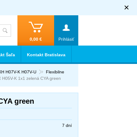
×
0,00 €
Prihlásiť
kt Šaľa
Kontakt Bratislava
XH H07V-K H07V-U
Flexibilne
č H05V-K 1x1 zelená CYA green
 CYA green
7 dní