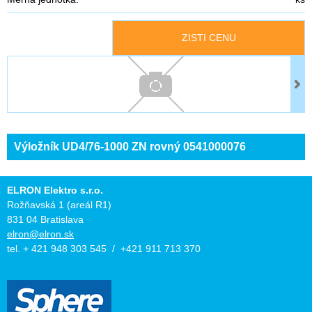
ZISTI CENU
Výložník UD4/76-1000 ZN rovný 0541000076
ELRON Elektro s.r.o.
Rožňavská 1 (areál R1)
831 04 Bratislava
elron@elron.sk
tel. + 421 948 303 545 / +421 911 713 370