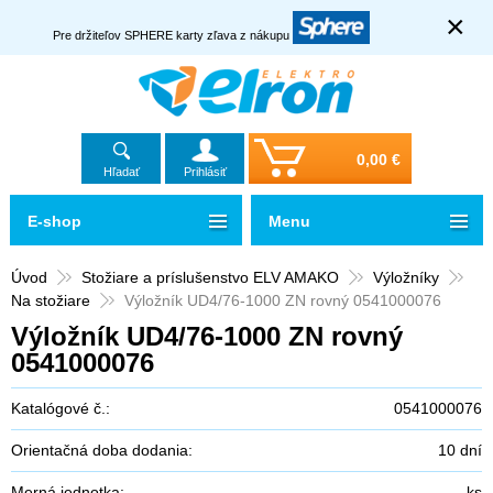
×
Pre držiteľov SPHERE karty zľava z nákupu
0,00 €
Hľadať
Prihlásiť
E-shop
Menu
Úvod
Stožiare a príslušenstvo ELV AMAKO
Výložníky
Na stožiare
Výložník UD4/76-1000 ZN rovný 0541000076
Výložník UD4/76-1000 ZN rovný
0541000076
Katalógové č.:
0541000076
Orientačná doba dodania:
10 dní
Merná jednotka:
ks