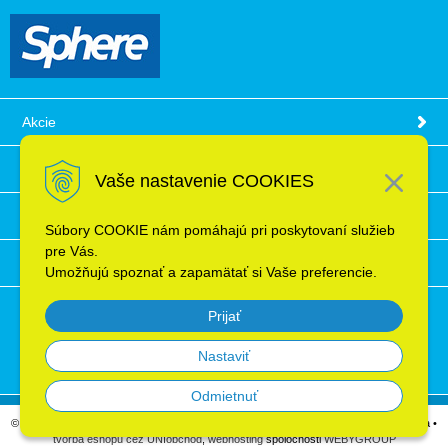
Akcie
Obchodné podmienky
Vaše nastavenie COOKIES
Technické informácie
Súbory COOKIE nám pomáhajú pri poskytovaní služieb
pre Vás.
Ochrana osobných údajov
Umožňujú spoznať a zapamätať si Vaše preferencie.
Prijať
Nastaviť
Odmietnuť
© 2026 Elektroinštalačný materiál, káble, vodiče, supermarket ELRON s.r.o. Bratislava •
tvorba eshopu cez UNIobchod
,
webhosting
spoločnosti
WEBYGROUP