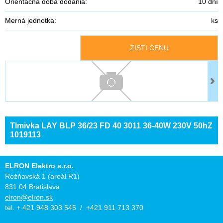
Orientačná doba dodania:
10 dní
Merná jednotka:
ks
ZISTI CENU
Tlmivka LAY BLP 36/23 FD 40 3011 36-40W 230V 50hZ
1019113
ELRON Elektro s.r.o.
Rožňavská 1 (areál R1)
831 04 Bratislava
elron@elron.sk
tel. + 421 948 303 545 / +421 911 713 370