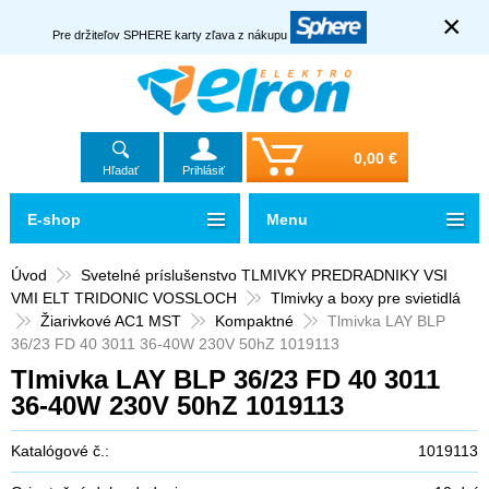
×
Pre držiteľov SPHERE karty zľava z nákupu
0,00 €
Hľadať
Prihlásiť
E-shop
Menu
Úvod
Svetelné príslušenstvo TLMIVKY PREDRADNIKY VSI
VMI ELT TRIDONIC VOSSLOCH
Tlmivky a boxy pre svietidlá
Žiarivkové AC1 MST
Kompaktné
Tlmivka LAY BLP
36/23 FD 40 3011 36-40W 230V 50hZ 1019113
Tlmivka LAY BLP 36/23 FD 40 3011
36-40W 230V 50hZ 1019113
Katalógové č.:
1019113