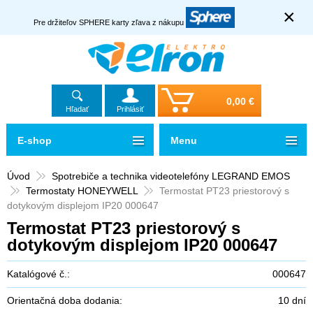
×
Pre držiteľov SPHERE karty zľava z nákupu
0,00 €
Hľadať
Prihlásiť
E-shop
Menu
Úvod
Spotrebiče a technika videotelefóny LEGRAND EMOS
Termostaty HONEYWELL
Termostat PT23 priestorový s
dotykovým displejom IP20 000647
Termostat PT23 priestorový s
dotykovým displejom IP20 000647
Katalógové č.:
000647
Orientačná doba dodania:
10 dní