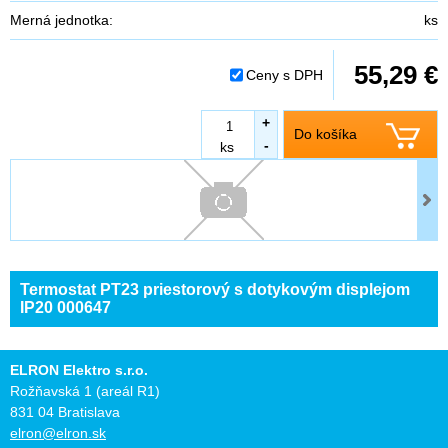
Merná jednotka:
ks
55,29 €
Ceny s DPH
+
Do košíka
-
ks
Termostat PT23 priestorový s dotykovým displejom
IP20 000647
ELRON Elektro s.r.o.
Rožňavská 1 (areál R1)
831 04 Bratislava
elron@elron.sk