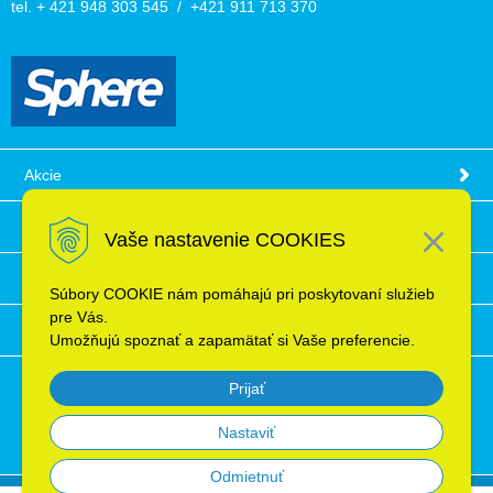
tel. + 421 948 303 545 / +421 911 713 370
Akcie
Obchodné podmienky
Vaše nastavenie COOKIES
Technické informácie
Súbory COOKIE nám pomáhajú pri poskytovaní služieb
pre Vás.
Ochrana osobných údajov
Umožňujú spoznať a zapamätať si Vaše preferencie.
Prijať
Nastaviť
Odmietnuť