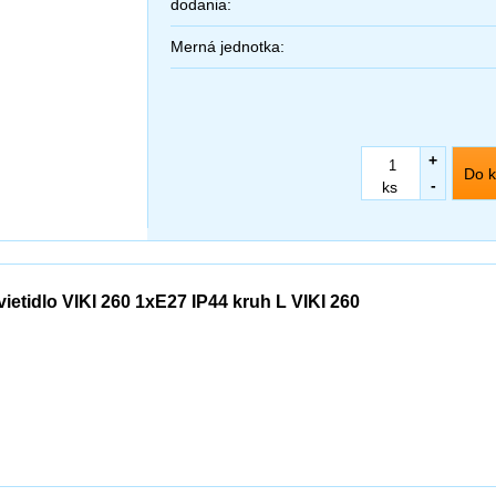
dodania:
Merná jednotka:
+
Do k
-
ks
vietidlo VIKI 260 1xE27 IP44 kruh L VIKI 260