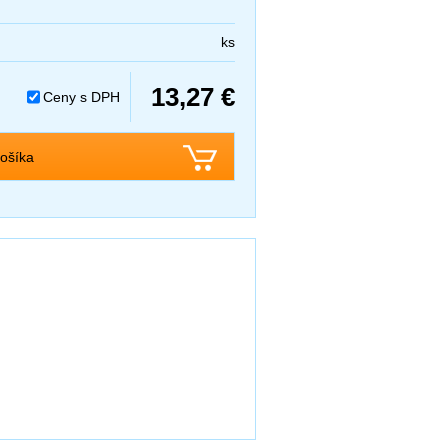
ks
13,27 €
Ceny s DPH
ošíka