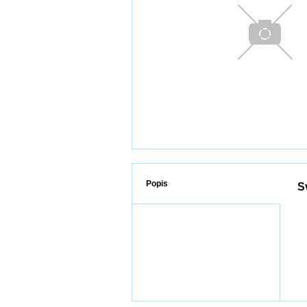
Popis
S