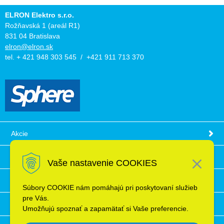
ELRON Elektro s.r.o.
Rožňavská 1 (areál R1)
831 04 Bratislava
elron@elron.sk
tel. + 421 948 303 545 / +421 911 713 370
Akcie
Obchodné podmienky
Vaše nastavenie COOKIES
Technické informácie
Súbory COOKIE nám pomáhajú pri poskytovaní služieb
pre Vás.
Ochrana osobných údajov
Umožňujú spoznať a zapamätať si Vaše preferencie.