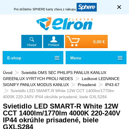
×
Pre držiteľov SPHERE karty zľava z nákupu
0,00 €
Hľadať
Prihlásiť
E-shop
Menu
Úvod
Svietidlá OMS SEC PHILIPS PANLUX KANLUX
GREENLUX VYRTYCH PROLI NEDES
Ledkové LEDVANCE
SIGNIFY PANLUX MODUS KANLUX
Prisadené
IP43-67
Svietidlo LED SMART-R White 12W CCT 1400lm/1770lm
4000K 220-240V IP44 okrúhle prisadené, biele GXLS284
Svietidlo LED SMART-R White 12W
CCT 1400lm/1770lm 4000K 220-240V
IP44 okrúhle prisadené, biele
GXLS284