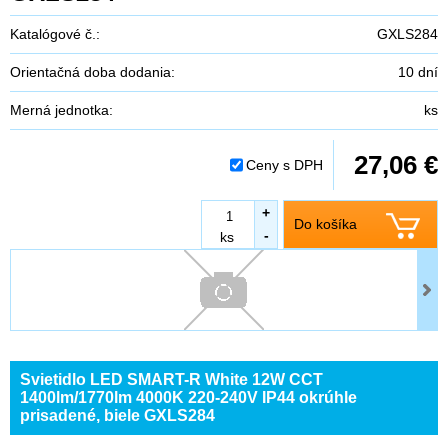
Katalógové č.:
GXLS284
Orientačná doba dodania:
10 dní
Merná jednotka:
ks
27,06 €
Ceny s DPH
+
Do košíka
-
ks
Svietidlo LED SMART-R White 12W CCT
1400lm/1770lm 4000K 220-240V IP44 okrúhle
prisadené, biele GXLS284