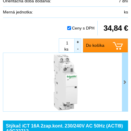
Orientačná doba dodania:
7 dní
Merná jednotka:
ks
34,84 €
Ceny s DPH
+
Do košíka
-
ks
Stýkač iCT 16A 2zap.kont. 230/240V AC 50Hz (ACTI9)