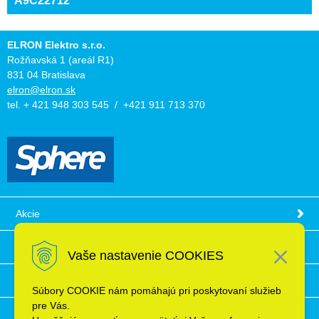
A9C22712
ELRON Elektro s.r.o.
Rožňavská 1 (areál R1)
831 04 Bratislava
elron@elron.sk
tel. + 421 948 303 545 / +421 911 713 370
Akcie
Obchodné podmienky
Vaše nastavenie COOKIES
Technické informácie
Súbory COOKIE nám pomáhajú pri poskytovaní služieb
pre Vás.
Ochrana osobných údajov