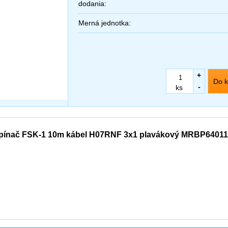
dodania:
Merná jednotka:
+
Do k
-
ks
pínač FSK-1 10m kábel H07RNF 3x1 plavákový MRBP6401