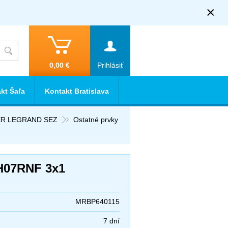
×
0,00 €
Prihlásiť
kt Šaľa
Kontakt Bratislava
IDER LEGRAND SEZ
Ostatné prvky
 H07RNF 3x1
MRBP640115
7 dní