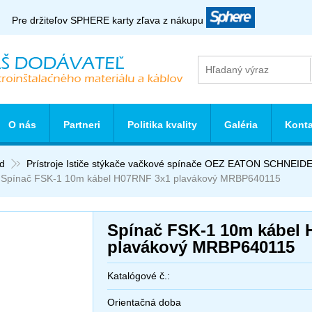
Pre držiteľov SPHERE karty zľava z nákupu
O nás
Partneri
Politika kvality
Galéria
Konta
d
Prístroje Ističe stýkače vačkové spínače OEZ EATON SCHNE
Spínač FSK-1 10m kábel H07RNF 3x1 plavákový MRBP640115
Spínač FSK-1 10m kábel
plavákový MRBP640115
Katalógové č.:
Orientačná doba