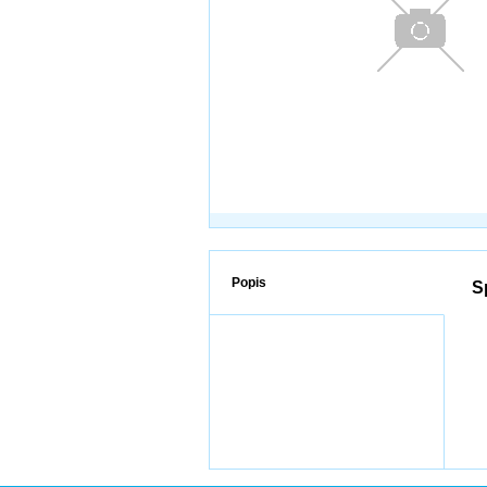
Popis
S