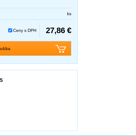
ks
27,86 €
Ceny s DPH
ošíka
15