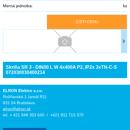
Merná jednotka:
ks
ZISTI CENU
Skriňa SR 3 - DIN00 L W 4x400A P2, IP2x 3xTN-C-S
072030030400214
ELRON Elektro s.r.o.
Rožňavská 1 (areál R1)
831 04 Bratislava
elron@elron.sk
tel. + 421 948 303 545 / +421 911 713 370