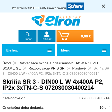
×
Pre držiteľov SPHERE karty zľava z nákupu
0,00 €
Hľadať
Prihlásiť
E-shop
Menu
Úvod
Rozvádzače skrine a príslušenstvo HASMA KOVEL
SCAME GE
Rozpojovacie PRIS SR
Plastové
Skriňa SR
3 - DIN00 L W 4x400A P2, IP2x 3xTN-C-S 072030030400214
Skriňa SR 3 - DIN00 L W 4x400A P2,
IP2x 3xTN-C-S 072030030400214
Katalógové č.:
072030030400214
Orientačná doba dodania:
10 dní