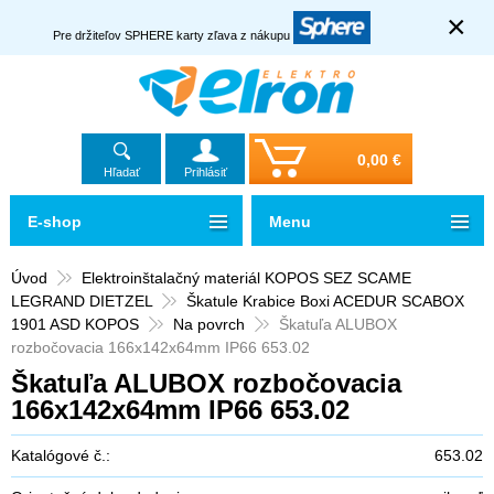
×
Pre držiteľov SPHERE karty zľava z nákupu
0,00 €
Hľadať
Prihlásiť
E-shop
Menu
Úvod
Elektroinštalačný materiál KOPOS SEZ SCAME
LEGRAND DIETZEL
Škatule Krabice Boxi ACEDUR SCABOX
1901 ASD KOPOS
Na povrch
Škatuľa ALUBOX
rozbočovacia 166x142x64mm IP66 653.02
Škatuľa ALUBOX rozbočovacia
166x142x64mm IP66 653.02
Katalógové č.:
653.02