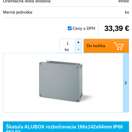
Orientačná doba dodania:
ihneď
Merná jednotka:
ks
33,39 €
Ceny s DPH
+
Do košíka
-
ks
Škatuľa ALUBOX rozbočovacia 166x142x64mm IP66