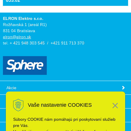
653.02
ELRON Elektro s.r.o.
Rožňavská 1 (areál R1)
831 04 Bratislava
elron@elron.sk
tel. + 421 948 303 545 / +421 911 713 370
Akcie
Obchodné podmienky
Vaše nastavenie COOKIES
Technické informácie
Súbory COOKIE nám pomáhajú pri poskytovaní služieb
pre Vás.
Ochrana osobných údajov