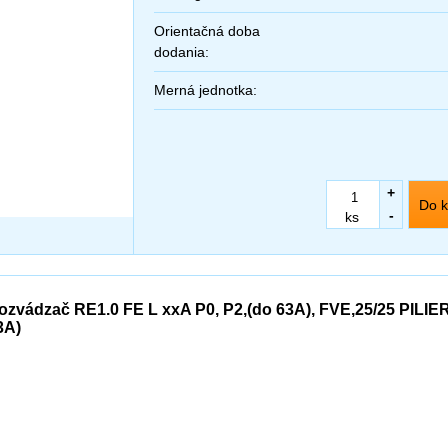
Orientačná doba
dodania:
Merná jednotka:
+
Do k
-
ks
ozvádzač RE1.0 FE L xxA P0, P2,(do 63A), FVE,25/25 PILIER
3A)