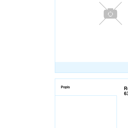
Popis
R
6