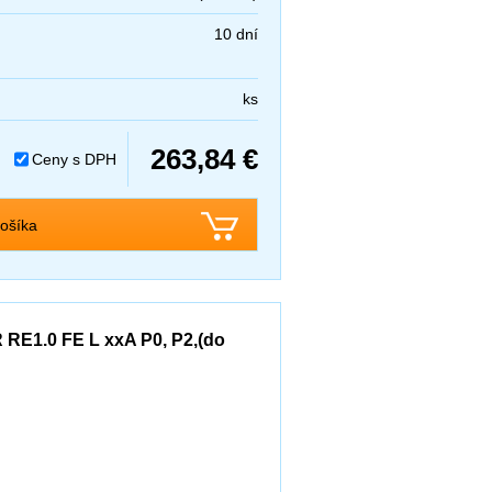
10 dní
ks
263,84 €
Ceny s DPH
ošíka
 RE1.0 FE L xxA P0, P2,(do