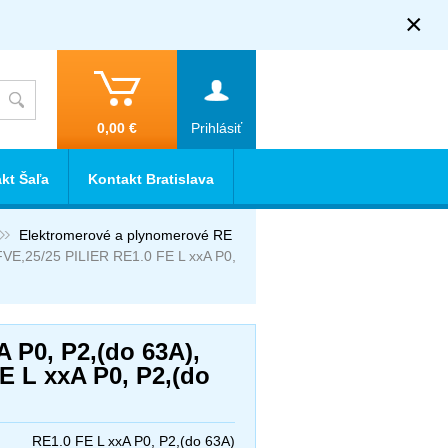
×
0,00 €
Prihlásiť
kt Šaľa
Kontakt Bratislava
Elektromerové a plynomerové RE
FVE,25/25 PILIER RE1.0 FE L xxA P0,
 P0, P2,(do 63A),
E L xxA P0, P2,(do
RE1.0 FE L xxA P0, P2,(do 63A)