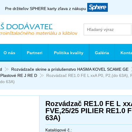
Pre držiteľov SPHERE karty zľava z nákupu
O nás
Partneri
Politika kvality
Galéria
Konta
d
Rozvádzače skrine a príslušenstvo HASMA KOVEL SCAME GE
Plastové RE J RE D
Rozvádzač RE1.0 FE L xxA P0, P2,(do 63A), 
(do 63A)
Rozvádzač RE1.0 FE L xxA
FVE,25/25 PILIER RE1.0 F
63A)
Katalógové č.: