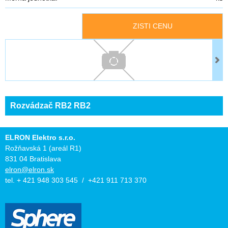
ZISTI CENU
Rozvádzač RB2 RB2
ELRON Elektro s.r.o.
Rožňavská 1 (areál R1)
831 04 Bratislava
elron@elron.sk
tel. + 421 948 303 545 / +421 911 713 370