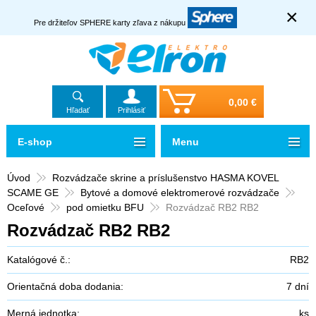
×
Pre držiteľov SPHERE karty zľava z nákupu
0,00 €
Hľadať
Prihlásiť
E-shop
Menu
Úvod
Rozvádzače skrine a príslušenstvo HASMA KOVEL
SCAME GE
Bytové a domové elektromerové rozvádzače
Oceľové
pod omietku BFU
Rozvádzač RB2 RB2
Rozvádzač RB2 RB2
Katalógové č.:
RB2
Orientačná doba dodania:
7 dní
Merná jednotka:
ks