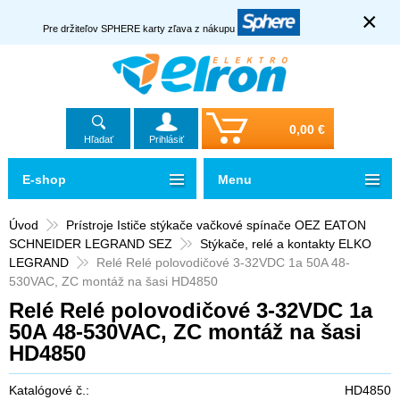
×
Pre držiteľov SPHERE karty zľava z nákupu
0,00 €
Hľadať
Prihlásiť
E-shop
Menu
Úvod
Prístroje Ističe stýkače vačkové spínače OEZ EATON
SCHNEIDER LEGRAND SEZ
Stýkače, relé a kontakty ELKO
LEGRAND
Relé Relé polovodičové 3-32VDC 1a 50A 48-
530VAC, ZC montáž na šasi HD4850
Relé Relé polovodičové 3-32VDC 1a
50A 48-530VAC, ZC montáž na šasi
HD4850
Katalógové č.:
HD4850