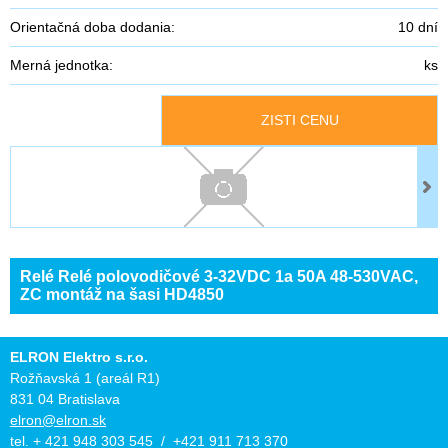
Orientačná doba dodania:
10 dní
Merná jednotka:
ks
ZISTI CENU
Relé Relé polovodičové 3-32VDC 1a 50A 48-530VAC,
ZC montáž na šasi HD4850
ELRON Elektro s.r.o.
Rožňavská 1 (areál R1)
831 04 Bratislava
elron@elron.sk
tel. + 421 948 303 545 / +421 911 713 370