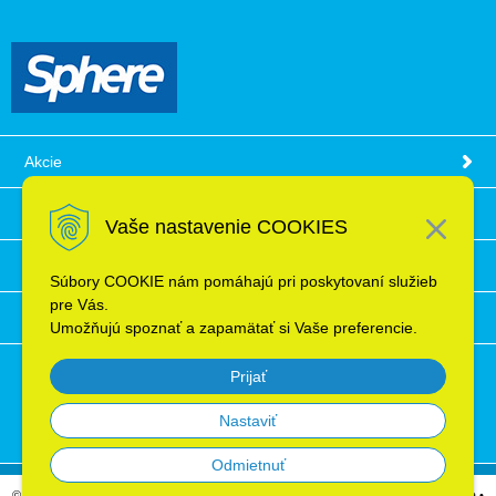
Akcie
Obchodné podmienky
Vaše nastavenie COOKIES
Technické informácie
Súbory COOKIE nám pomáhajú pri poskytovaní služieb
pre Vás.
Ochrana osobných údajov
Umožňujú spoznať a zapamätať si Vaše preferencie.
Prijať
Nastaviť
Odmietnuť
© 2026 Elektroinštalačný materiál, káble, vodiče, supermarket ELRON s.r.o. Bratislava •