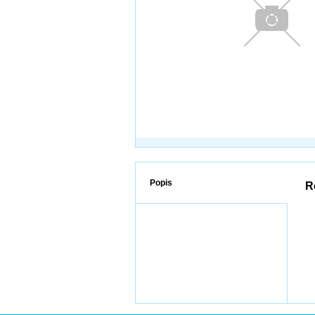
Popis
R