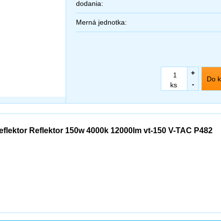
dodania:
Merná jednotka:
+
Do k
-
ks
eflektor Reflektor 150w 4000k 12000lm vt-150 V-TAC P482