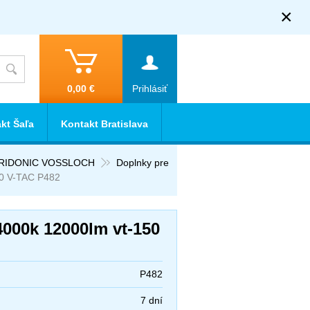
×
0,00 €
Prihlásiť
kt Šaľa
Kontakt Bratislava
T TRIDONIC VOSSLOCH
Doplnky pre
50 V-TAC P482
4000k 12000lm vt-150
P482
7 dní