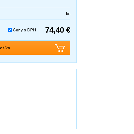
ks
74,40 €
Ceny s DPH
ošíka