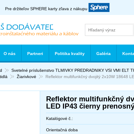
Pre držiteľov SPHERE karty zľava z nákupu
O nás
Partneri
Politika kvality
Galéria
Konta
d
Svetelné príslušenstvo TLMIVKY PREDRADNIKY VSI VMI EL
tidlá
Žiarivkové
Reflektor multifunkčný dvojitý 2x10W 18648 L
Reflektor multifunkčný d
LED IP43 čierny prenosn
Katalógové č.:
Orientačná doba