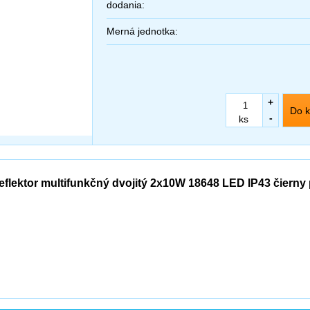
dodania:
Merná jednotka:
+
Do k
-
ks
eflektor multifunkčný dvojitý 2x10W 18648 LED IP43 čiern