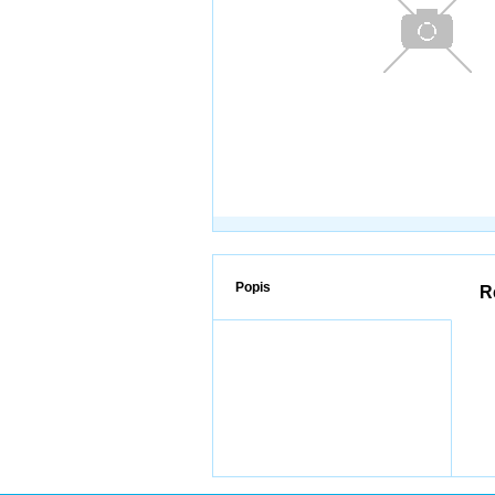
Popis
R