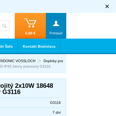
×
0,00 €
Prihlásiť
kt Šaľa
Kontakt Bratislava
T TRIDONIC VOSSLOCH
Doplnky pre
ED IP43 čierny prenosný G3116
vojitý 2x10W 18648
ý G3116
G3116
7 dní