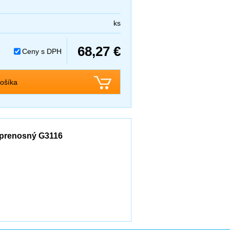
ks
68,27 €
Ceny s DPH
ošíka
y prenosný G3116