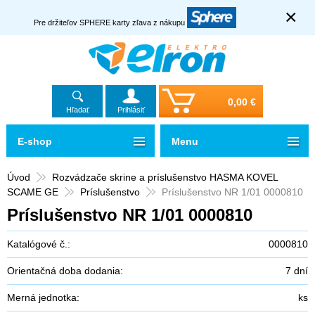
×
Pre držiteľov SPHERE karty zľava z nákupu
0,00 €
Hľadať
Prihlásiť
E-shop
Menu
Úvod
Rozvádzače skrine a príslušenstvo HASMA KOVEL
SCAME GE
Príslušenstvo
Príslušenstvo NR 1/01 0000810
Príslušenstvo NR 1/01 0000810
Katalógové č.:
0000810
Orientačná doba dodania:
7 dní
Merná jednotka:
ks