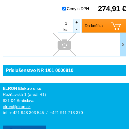
274,91 €
Ceny s DPH
+
Do košíka
-
ks
Príslušenstvo NR 1/01 0000810
ELRON Elektro s.r.o.
Rožňavská 1 (areál R1)
831 04 Bratislava
elron@elron.sk
tel. + 421 948 303 545 / +421 911 713 370