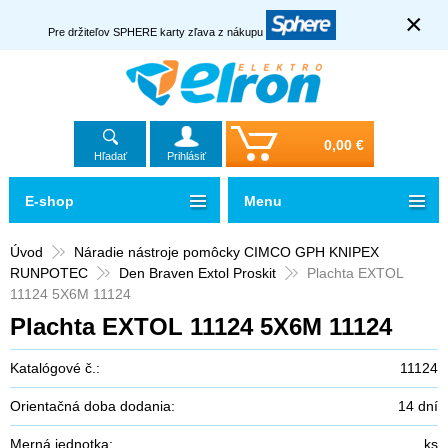
×
Pre držiteľov SPHERE karty zľava z nákupu
0,00 €
Hľadať
Prihlásiť
E-shop
Menu
Úvod
Náradie nástroje pomôcky CIMCO GPH KNIPEX
RUNPOTEC
Den Braven Extol Proskit
Plachta EXTOL
11124 5X6M 11124
Plachta EXTOL 11124 5X6M 11124
Katalógové č.:
11124
Orientačná doba dodania:
14 dní
Merná jednotka:
ks