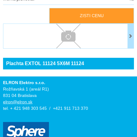
ZISTI CENU
Plachta EXTOL 11124 5X6M 11124
ELRON Elektro s.r.o.
Rožňavská 1 (areál R1)
831 04 Bratislava
elron@elron.sk
tel. + 421 948 303 545 / +421 911 713 370