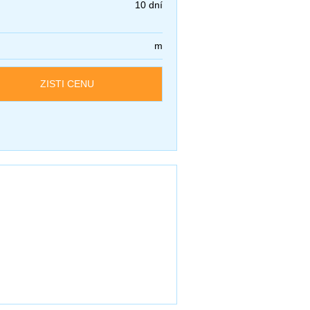
10 dní
m
ZISTI CENU