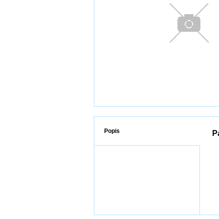
Popis
P