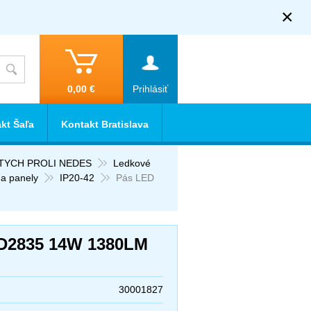
×
0,00 €
Prihlásiť
kt Šaľa
Kontakt Bratislava
RTYCH PROLI NEDES
Ledkové
 a panely
IP20-42
Pás LED
D2835 14W 1380LM
30001827