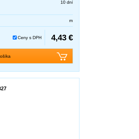
10 dní
m
4,43 €
Ceny s DPH
ošíka
827