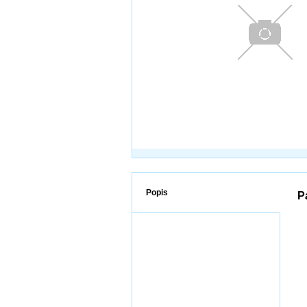
Popis
P