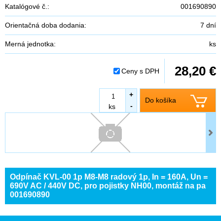
Katalógové č.:
001690890
Orientačná doba dodania:
7 dní
Merná jednotka:
ks
28,20 €
Ceny s DPH
+
Do košíka
-
ks
Odpínač KVL-00 1p M8-M8 radový 1p, In = 160A, Un =
690V AC / 440V DC, pro pojistky NH00, montáž na pa
001690890