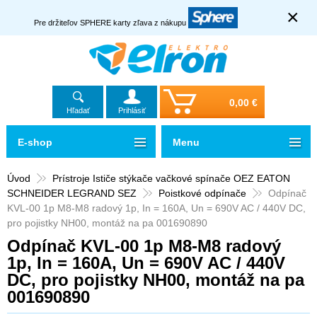
×
Pre držiteľov SPHERE karty zľava z nákupu
0,00 €
Hľadať
Prihlásiť
E-shop
Menu
Úvod
Prístroje Ističe stýkače vačkové spínače OEZ EATON
SCHNEIDER LEGRAND SEZ
Poistkové odpínače
Odpínač
KVL-00 1p M8-M8 radový 1p, In = 160A, Un = 690V AC / 440V DC,
pro pojistky NH00, montáž na pa 001690890
Odpínač KVL-00 1p M8-M8 radový
1p, In = 160A, Un = 690V AC / 440V
DC, pro pojistky NH00, montáž na pa
001690890