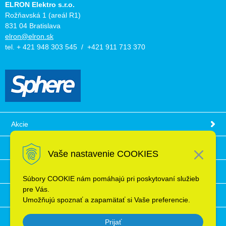
ELRON Elektro s.r.o.
Rožňavská 1 (areál R1)
831 04 Bratislava
elron@elron.sk
tel. + 421 948 303 545 / +421 911 713 370
Akcie
Obchodné podmienky
Vaše nastavenie COOKIES
Technické informácie
Súbory COOKIE nám pomáhajú pri poskytovaní služieb
pre Vás.
Ochrana osobných údajov
Umožňujú spoznať a zapamätať si Vaše preferencie.
Prijať