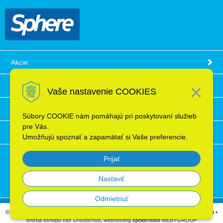
Akcie
Obchodné podmienky
Vaše nastavenie COOKIES
Technické informácie
Súbory COOKIE nám pomáhajú pri poskytovaní služieb
pre Vás.
Ochrana osobných údajov
Umožňujú spoznať a zapamätať si Vaše preferencie.
Prijať
Nastaviť
Odmietnuť
© 2026 Elektroinštalačný materiál, káble, vodiče, supermarket ELRON s.r.o. Bratislava •
tvorba eshopu cez UNIobchod
,
webhosting
spoločnosti
WEBYGROUP