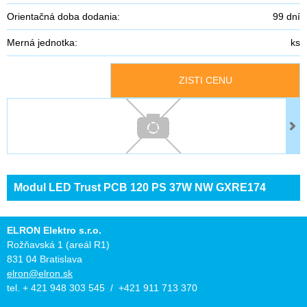
Orientačná doba dodania:
99 dní
Merná jednotka:
ks
ZISTI CENU
Modul LED Trust PCB 120 PS 37W NW GXRE174
ELRON Elektro s.r.o.
Rožňavská 1 (areál R1)
831 04 Bratislava
elron@elron.sk
tel. + 421 948 303 545 / +421 911 713 370