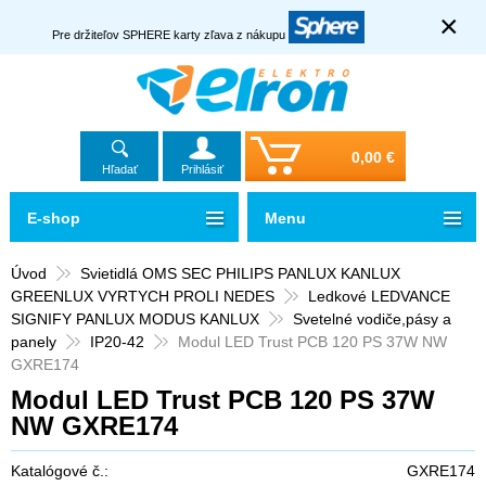
×
Pre držiteľov SPHERE karty zľava z nákupu
0,00 €
Hľadať
Prihlásiť
E-shop
Menu
Úvod
Svietidlá OMS SEC PHILIPS PANLUX KANLUX
GREENLUX VYRTYCH PROLI NEDES
Ledkové LEDVANCE
SIGNIFY PANLUX MODUS KANLUX
Svetelné vodiče,pásy a
panely
IP20-42
Modul LED Trust PCB 120 PS 37W NW
GXRE174
Modul LED Trust PCB 120 PS 37W
NW GXRE174
Katalógové č.:
GXRE174