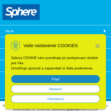
Akcie
Obchodné podmienky
Vaše nastavenie COOKIES
Technické informácie
Súbory COOKIE nám pomáhajú pri poskytovaní služieb
pre Vás.
Ochrana osobných údajov
Umožňujú spoznať a zapamätať si Vaše preferencie.
Prijať
Nastaviť
Odmietnuť
© 2026 Elektroinštalačný materiál, káble, vodiče, supermarket ELRON s.r.o. Bratislava •
tvorba eshopu cez UNIobchod
,
webhosting
spoločnosti
WEBYGROUP