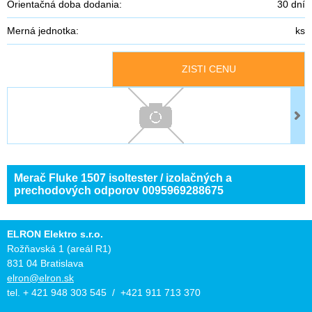
Orientačná doba dodania:
30 dní
Merná jednotka:
ks
ZISTI CENU
Merač Fluke 1507 isoltester / izolačných a
prechodových odporov 0095969288675
ELRON Elektro s.r.o.
Rožňavská 1 (areál R1)
831 04 Bratislava
elron@elron.sk
tel. + 421 948 303 545 / +421 911 713 370