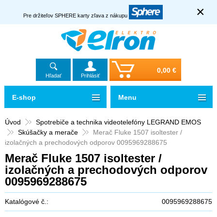
×
Pre držiteľov SPHERE karty zľava z nákupu
0,00 €
Hľadať
Prihlásiť
E-shop
Menu
Úvod
Spotrebiče a technika videotelefóny LEGRAND EMOS
Skúšačky a merače
Merač Fluke 1507 isoltester /
izolačných a prechodových odporov 0095969288675
Merač Fluke 1507 isoltester /
izolačných a prechodových odporov
0095969288675
Katalógové č.:
0095969288675