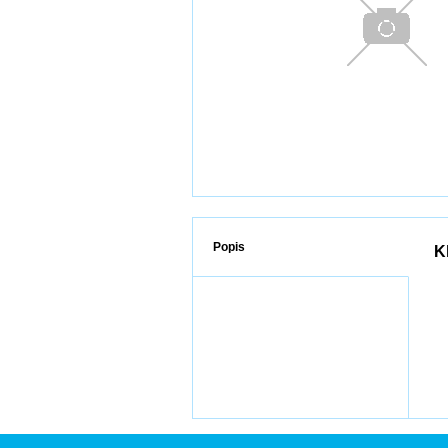
Popis
K