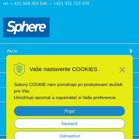
tel. + 421 948 303 545 / +421 911 713 370
Akcie
Obchodné podmienky
Vaše nastavenie COOKIES
Technické informácie
Súbory COOKIE nám pomáhajú pri poskytovaní služieb
pre Vás.
Ochrana osobných údajov
Umožňujú spoznať a zapamätať si Vaše preferencie.
Prijať
Nastaviť
Odmietnuť