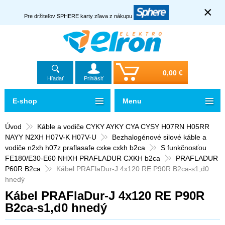
×
Pre držiteľov SPHERE karty zľava z nákupu
0,00 €
Hľadať
Prihlásiť
E-shop
Menu
Úvod
Káble a vodiče CYKY AYKY CYA CYSY H07RN H05RR
NAYY N2XH H07V-K H07V-U
Bezhalogénové silové káble a
vodiče n2xh h07z praflasafe cxke cxkh b2ca
S funkčnosťou
FE180/E30-E60 NHXH PRAFLADUR CXKH b2ca
PRAFLADUR
P60R B2ca
Kábel PRAFlaDur-J 4x120 RE P90R B2ca-s1,d0
hnedý
Kábel PRAFlaDur-J 4x120 RE P90R
B2ca-s1,d0 hnedý