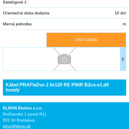
Katalógové č.:
Orientačná doba dodania:
10 dní
Merná jednotka:
m
ZISTI CENU
Kábel PRAFlaDur-J 4x120 RE P90R B2ca-s1,d0
hnedý
ELRON Elektro s.r.o.
Rožňavská 1 (areál R1)
831 04 Bratislava
elron@elron.sk