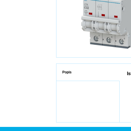
Popis
I