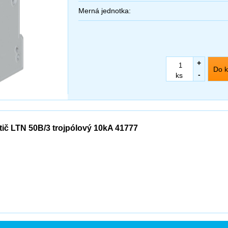
Merná jednotka:
+
Do k
-
ks
stič LTN 50B/3 trojpólový 10kA 41777