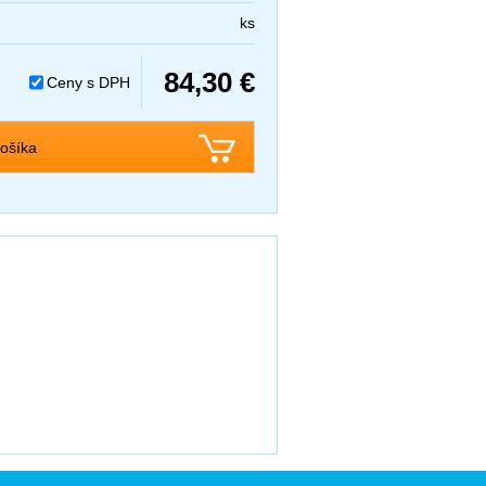
ks
84,30 €
Ceny s DPH
ošíka