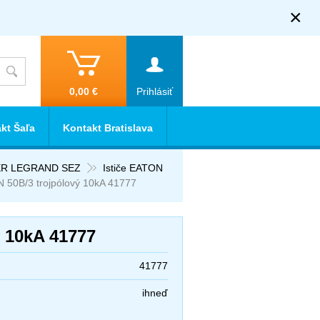
×
0,00 €
Prihlásiť
kt Šaľa
Kontakt Bratislava
IDER LEGRAND SEZ
Ističe EATON
TN 50B/3 trojpólový 10kA 41777
ý 10kA 41777
41777
ihneď