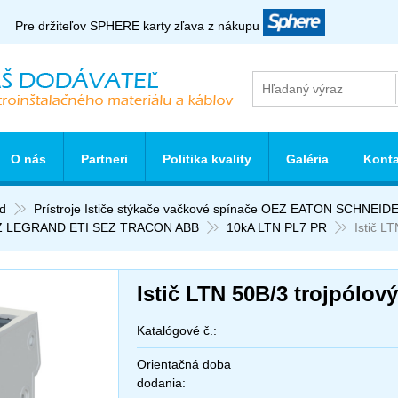
Pre držiteľov SPHERE karty zľava z nákupu
O nás
Partneri
Politika kvality
Galéria
Konta
d
Prístroje Ističe stýkače vačkové spínače OEZ EATON SCHNE
 LEGRAND ETI SEZ TRACON ABB
10kA LTN PL7 PR
Istič L
Istič LTN 50B/3 trojpólov
Katalógové č.:
Orientačná doba
dodania: