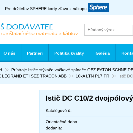
Pre držiteľov SPHERE karty zľava z nákupu
O nás
Partneri
Politika kvality
Galéria
Konta
d
Prístroje Ističe stýkače vačkové spínače OEZ EATON SCHNE
 LEGRAND ETI SEZ TRACON ABB
10kA LTN PL7 PR
Istič D
Istič DC C10/2 dvojpólo
Katalógové č.:
Orientačná doba
dodania: