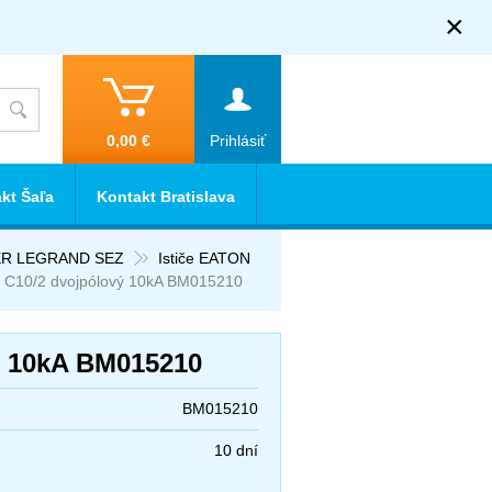
×
0,00 €
Prihlásiť
kt Šaľa
Kontakt Bratislava
IDER LEGRAND SEZ
Ističe EATON
C C10/2 dvojpólový 10kA BM015210
vý 10kA BM015210
BM015210
10 dní