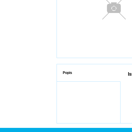
Popis
I