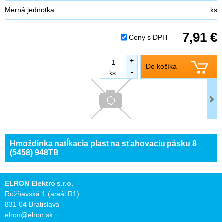
Merná jednotka:
ks
7,91 €
Ceny s DPH
+
Do košíka
-
ks
Hmoždinka natĺkacia plast na sťahovaciu pásku 8
(5458) 948TB
ELRON Elektro s.r.o.
Rožňavská 1 (areál R1)
831 04 Bratislava
elron@elron.sk