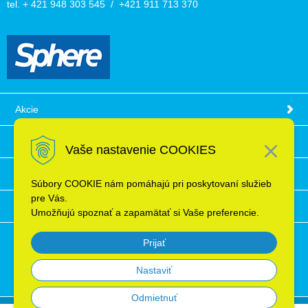
tel. + 421 948 303 545 / +421 911 713 370
Akcie
Obchodné podmienky
Vaše nastavenie COOKIES
Technické informácie
Súbory COOKIE nám pomáhajú pri poskytovaní služieb
pre Vás.
Ochrana osobných údajov
Umožňujú spoznať a zapamätať si Vaše preferencie.
Prijať
Nastaviť
Odmietnuť