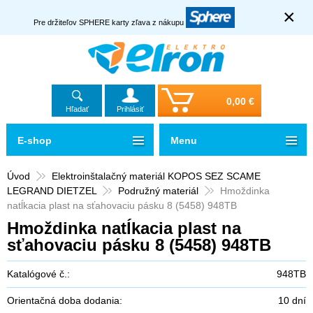
×
Pre držiteľov SPHERE karty zľava z nákupu
0,00 €
Hľadať
Prihlásiť
E-shop
Menu
Úvod
Elektroinštalačný materiál KOPOS SEZ SCAME
LEGRAND DIETZEL
Podružný materiál
Hmoždinka
natĺkacia plast na sťahovaciu pásku 8 (5458) 948TB
Hmoždinka natĺkacia plast na
sťahovaciu pásku 8 (5458) 948TB
Katalógové č.:
948TB
Orientačná doba dodania:
10 dní