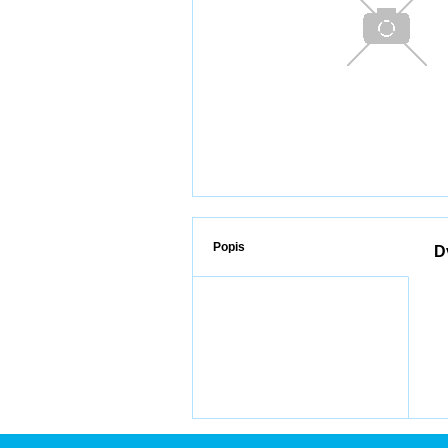
Popis
D