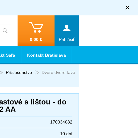
×
0,00 €
Prihlásiť
kt Šaľa
Kontakt Bratislava
Príslušenstvo
Dvere dvere ľavé
astové s lištou - do
82 AA
170034082
10 dní