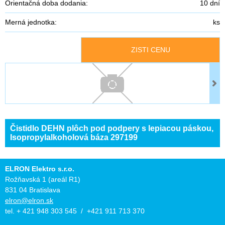
Orientačná doba dodania:
10 dní
Merná jednotka:
ks
ZISTI CENU
Čistidlo DEHN plôch pod podpery s lepiacou páskou,
Isopropylalkoholová báza 297199
ELRON Elektro s.r.o.
Rožňavská 1 (areál R1)
831 04 Bratislava
elron@elron.sk
tel. + 421 948 303 545 / +421 911 713 370