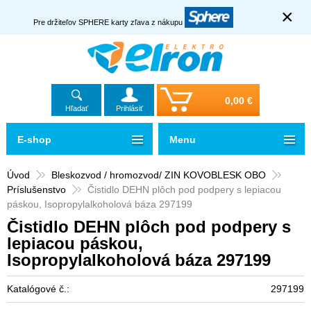
×
Pre držiteľov SPHERE karty zľava z nákupu
0,00 €
Hľadať
Prihlásiť
E-shop
Menu
Úvod
Bleskozvod / hromozvod/ ZIN KOVOBLESK OBO
Príslušenstvo
Čistidlo DEHN plôch pod podpery s lepiacou
páskou, Isopropylalkoholová báza 297199
Čistidlo DEHN plôch pod podpery s
lepiacou páskou,
Isopropylalkoholová báza 297199
Katalógové č.:
297199