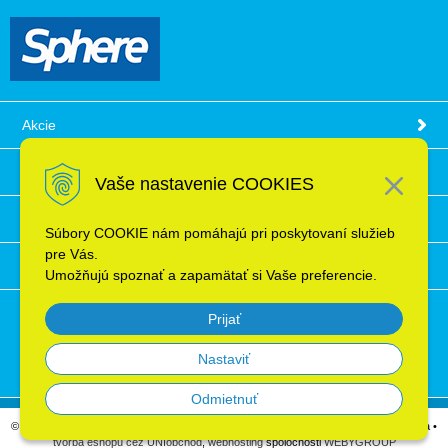
Akcie
Obchodné podmienky
Vaše nastavenie COOKIES
Technické informácie
Súbory COOKIE nám pomáhajú pri poskytovaní služieb
pre Vás.
Ochrana osobných údajov
Umožňujú spoznať a zapamätať si Vaše preferencie.
Prijať
Nastaviť
Odmietnuť
© 2026 Elektroinštalačný materiál, káble, vodiče, supermarket ELRON s.r.o. Bratislava •
tvorba eshopu cez UNIobchod
,
webhosting
spoločnosti
WEBYGROUP