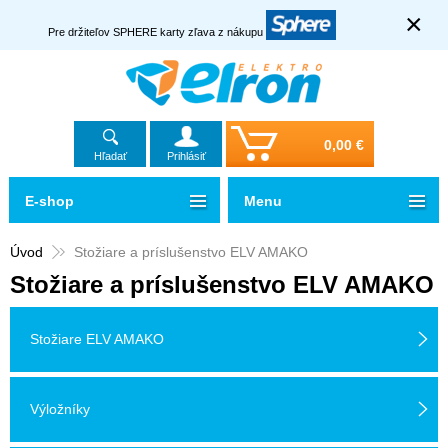
×
Pre držiteľov SPHERE karty zľava z nákupu
0,00 €
Hľadať
Prihlásiť
E-shop
Menu
Úvod
Stožiare a príslušenstvo ELV AMAKO
Stožiare a príslušenstvo ELV AMAKO
Stožiare ELV AMAKO
Výložníky