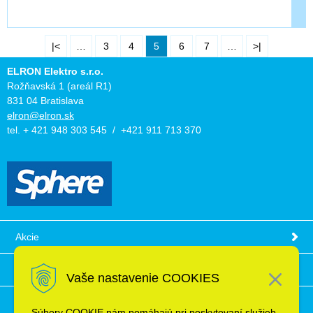
|<
…
3
4
5
6
7
…
>|
ELRON Elektro s.r.o.
Rožňavská 1 (areál R1)
831 04 Bratislava
elron@elron.sk
tel. + 421 948 303 545 / +421 911 713 370
Akcie
Obchodné podmienky
Vaše nastavenie COOKIES
Technické informácie
Súbory COOKIE nám pomáhajú pri poskytovaní služieb