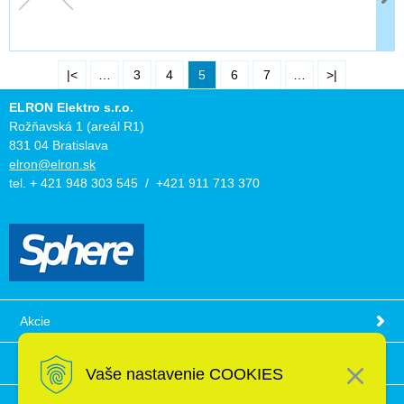
|<
…
3
4
5
6
7
…
>|
ELRON Elektro s.r.o.
Rožňavská 1 (areál R1)
831 04 Bratislava
elron@elron.sk
tel. + 421 948 303 545 / +421 911 713 370
Akcie
Obchodné podmienky
Vaše nastavenie COOKIES