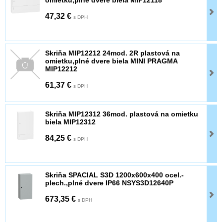
47,32 €
s DPH
Skriňa MIP12212 24mod. 2R plastová na
omietku,plné dvere biela MINI PRAGMA
MIP12212
61,37 €
s DPH
Skriňa MIP12312 36mod. plastová na omietku
biela MIP12312
84,25 €
s DPH
Skriňa SPACIAL S3D 1200x600x400 ocel.-
plech.,plné dvere IP66 NSYS3D12640P
673,35 €
s DPH