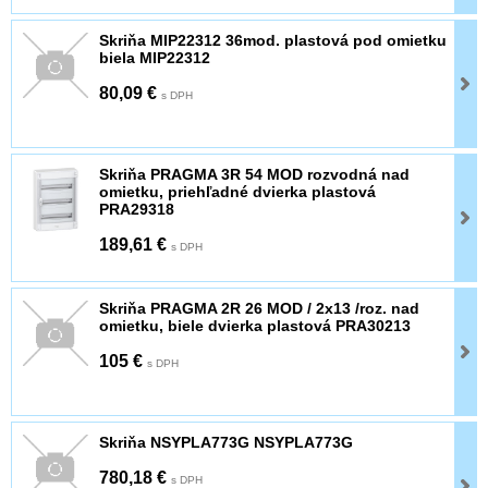
Skriňa MIP22312 36mod. plastová pod omietku
biela MIP22312
80,09 €
s DPH
Skriňa PRAGMA 3R 54 MOD rozvodná nad
omietku, priehľadné dvierka plastová
PRA29318
189,61 €
s DPH
Skriňa PRAGMA 2R 26 MOD / 2x13 /roz. nad
omietku, biele dvierka plastová PRA30213
105 €
s DPH
Skriňa NSYPLA773G NSYPLA773G
780,18 €
s DPH