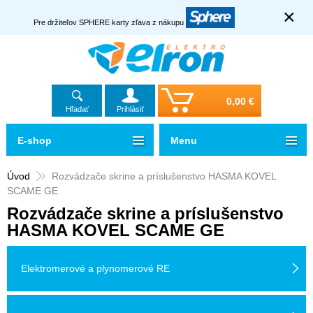
×
Pre držiteľov SPHERE karty zľava z nákupu
0,00 €
Hľadať
Prihlásiť
E-shop
Menu
Úvod
Rozvádzače skrine a príslušenstvo HASMA KOVEL
SCAME GE
Rozvádzače skrine a príslušenstvo
HASMA KOVEL SCAME GE
Elektromerové a plynomerové RE