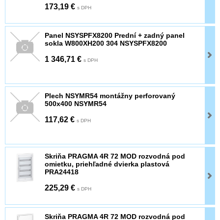
173,19 €
s DPH
Panel NSYSPFX8200 Prední + zadný panel
sokla W800XH200 304 NSYSPFX8200
1 346,71 €
s DPH
Plech NSYMR54 montážny perforovaný
500x400 NSYMR54
117,62 €
s DPH
Skriňa PRAGMA 4R 72 MOD rozvodná pod
omietku, priehľadné dvierka plastová
PRA24418
225,29 €
s DPH
Skriňa PRAGMA 4R 72 MOD rozvodná pod