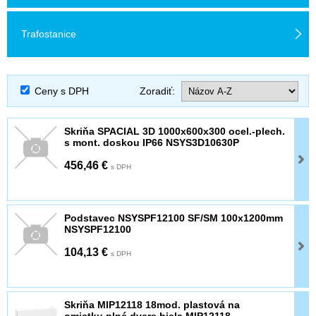
Trafostanice
Ceny s DPH
Zoradiť:
Skriňa SPACIAL 3D 1000x600x300 ocel.-plech.
s mont. doskou IP66 NSYS3D10630P
456,46 €
s DPH
Podstavec NSYSPF12100 SF/SM 100x1200mm
NSYSPF12100
104,13 €
s DPH
Skriňa MIP12118 18mod. plastová na
omietku,plné dvere biela MIP12118