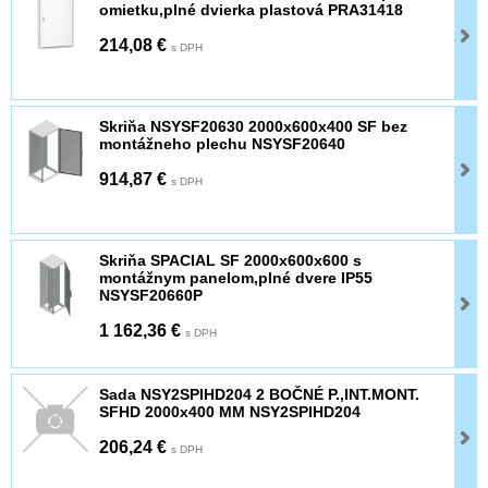
omietku,plné dvierka plastová PRA31418
214,08 €
s DPH
Skriňa NSYSF20630 2000x600x400 SF bez
montážneho plechu NSYSF20640
914,87 €
s DPH
Skriňa SPACIAL SF 2000x600x600 s
montážnym panelom,plné dvere IP55
NSYSF20660P
1 162,36 €
s DPH
Sada NSY2SPIHD204 2 BOČNÉ P.,INT.MONT.
SFHD 2000x400 MM NSY2SPIHD204
206,24 €
s DPH