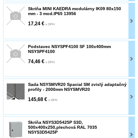
Skriňa MINI KAEDRA modulárny IK09 80x150
mm - 3 mod.IP65 13956
17,24 €
s DPH
Podstavec NSYSPF4100 SF 100x400mm
NSYSPF4100
74,46 €
s DPH
Sada NSYSMVR20 Spacial SM zvislý adaptačný
profily - 2000mm NSYSMVR20
145,68 €
s DPH
Skriňa NSYS3D5425P S3D,
500x400x250,plechová RAL 7035
NSYS3D5425P