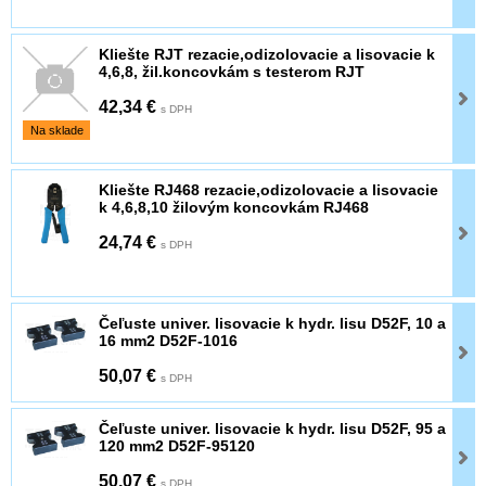
Kliešte RJT rezacie,odizolovacie a lisovacie k
4,6,8, žil.koncovkám s testerom RJT
42,34 €
s DPH
Na sklade
Kliešte RJ468 rezacie,odizolovacie a lisovacie
k 4,6,8,10 žilovým koncovkám RJ468
24,74 €
s DPH
Čeľuste univer. lisovacie k hydr. lisu D52F, 10 a
16 mm2 D52F-1016
50,07 €
s DPH
Čeľuste univer. lisovacie k hydr. lisu D52F, 95 a
120 mm2 D52F-95120
50,07 €
s DPH