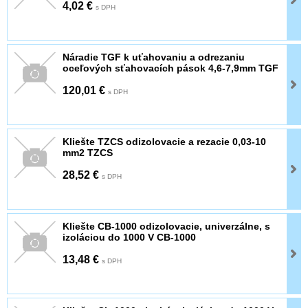
4,02 €
s DPH
Náradie TGF k uťahovaniu a odrezaniu
oceľových sťahovacích pások 4,6-7,9mm TGF
120,01 €
s DPH
Kliešte TZCS odizolovacie a rezacie 0,03-10
mm2 TZCS
28,52 €
s DPH
Kliešte CB-1000 odizolovacie, univerzálne, s
izoláciou do 1000 V CB-1000
13,48 €
s DPH