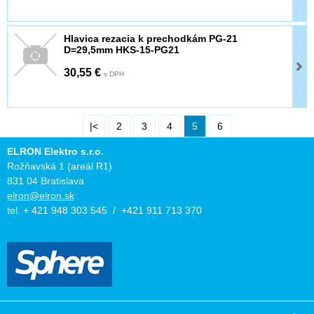
Hlavica rezacia k prechodkám PG-21
D=29,5mm HKS-15-PG21
30,55 €
s DPH
|<
2
3
4
5
6
ELRON Elektro s.r.o.
Rožňavská 1 (areál R1)
831 04 Bratislava
elron@elron.sk
tel. + 421 948 303 545 / +421 911 713 370