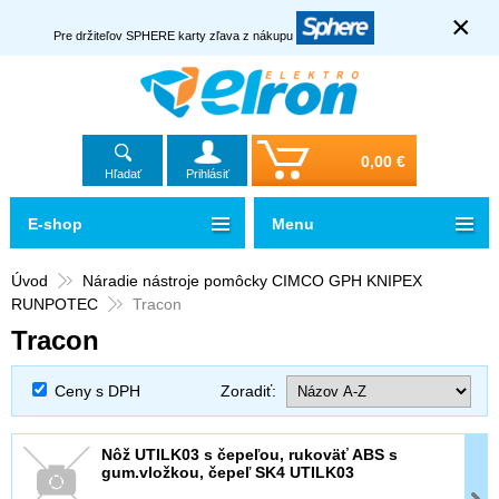
×
Pre držiteľov SPHERE karty zľava z nákupu
0,00 €
Hľadať
Prihlásiť
E-shop
Menu
Úvod
Náradie nástroje pomôcky CIMCO GPH KNIPEX
RUNPOTEC
Tracon
Tracon
Ceny s DPH
Zoradiť:
Nôž UTILK03 s čepeľou, rukoväť ABS s
gum.vložkou, čepeľ SK4 UTILK03