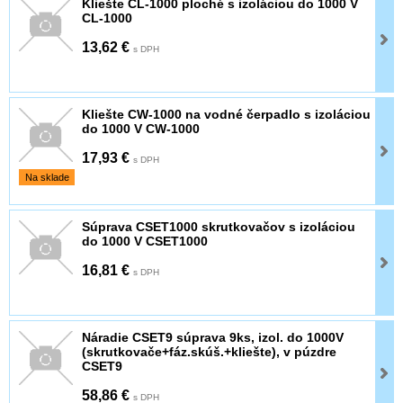
Kliešte CL-1000 ploché s izoláciou do 1000 V
CL-1000
13,62 €
s DPH
Kliešte CW-1000 na vodné čerpadlo s izoláciou
do 1000 V CW-1000
17,93 €
s DPH
Na sklade
Súprava CSET1000 skrutkovačov s izoláciou
do 1000 V CSET1000
16,81 €
s DPH
Náradie CSET9 súprava 9ks, izol. do 1000V
(skrutkovače+fáz.skúš.+kliešte), v púzdre
CSET9
58,86 €
s DPH