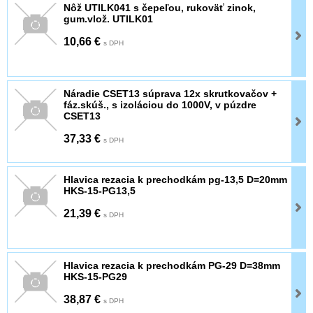
Nôž UTILK041 s čepeľou, rukoväť zinok,
gum.vlož. UTILK01
10,66 €
s DPH
Náradie CSET13 súprava 12x skrutkovačov +
fáz.skúš., s izoláciou do 1000V, v púzdre
CSET13
37,33 €
s DPH
Hlavica rezacia k prechodkám pg-13,5 D=20mm
HKS-15-PG13,5
21,39 €
s DPH
Hlavica rezacia k prechodkám PG-29 D=38mm
HKS-15-PG29
38,87 €
s DPH