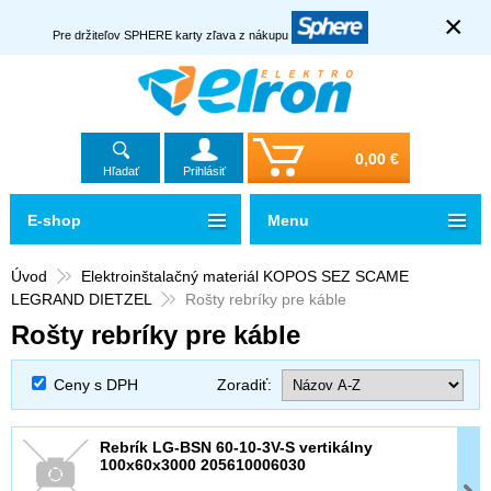
×
Pre držiteľov SPHERE karty zľava z nákupu
0,00 €
Hľadať
Prihlásiť
E-shop
Menu
Úvod
Elektroinštalačný materiál KOPOS SEZ SCAME
LEGRAND DIETZEL
Rošty rebríky pre káble
Rošty rebríky pre káble
Ceny s DPH
Zoradiť:
Rebrík LG-BSN 60-10-3V-S vertikálny
100x60x3000 205610006030