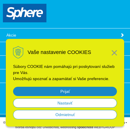
Akcie
Obchodné podmienky
Vaše nastavenie COOKIES
Technické informácie
Súbory COOKIE nám pomáhajú pri poskytovaní služieb
pre Vás.
Ochrana osobných údajov
Umožňujú spoznať a zapamätať si Vaše preferencie.
Prijať
Nastaviť
Odmietnuť
© 2026 Elektroinštalačný materiál, káble, vodiče, supermarket ELRON s.r.o. Bratislava •
tvorba eshopu cez UNIobchod
,
webhosting
spoločnosti
WEBYGROUP