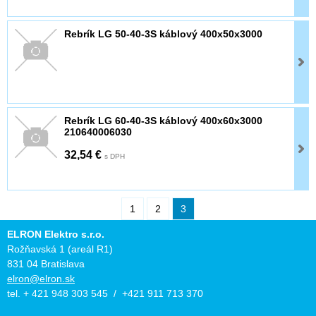
Rebrík LG 50-40-3S káblový 400x50x3000
Rebrík LG 60-40-3S káblový 400x60x3000
210640006030
32,54 €
s DPH
1
2
3
ELRON Elektro s.r.o.
Rožňavská 1 (areál R1)
831 04 Bratislava
elron@elron.sk
tel. + 421 948 303 545 / +421 911 713 370