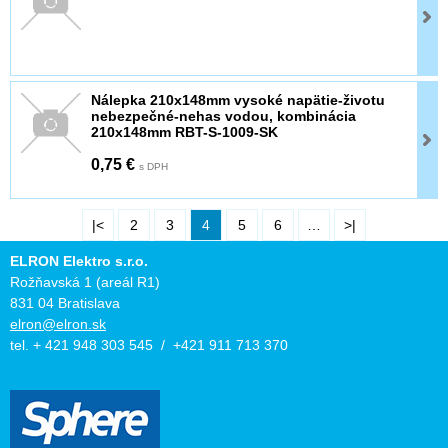
Nálepka 210x148mm vysoké napätie-životu
nebezpečné-nehas vodou, kombinácia
210x148mm RBT-S-1009-SK
0,75 €
s DPH
|<
2
3
4
5
6
…
>|
ELRON Elektro s.r.o.
Rožňavská 1 (areál R1)
831 04 Bratislava
elron@elron.sk
tel. + 421 948 303 545 / +421 911 713 370