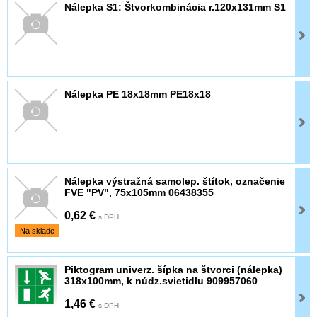
Nálepka S1: Štvorkombinácia r.120x131mm S1
Nálepka PE 18x18mm PE18x18
Nálepka výstražná samolep. štítok, označenie
FVE "PV", 75x105mm 06438355
0,62 €
s DPH
Na sklade
Piktogram univerz. šípka na štvorci (nálepka)
318x100mm, k núdz.svietidlu 909957060
1,46 €
s DPH