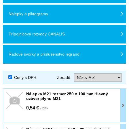
Nálepky a piktogramy
Prípojnicové rozvody CANALIS
Radové svorky a príslušenstvo legrand
Ceny s DPH
Zoradiť:
Nálepka M21 rozmer 250 x 100 mm Hlavný
uzáver plynu M21
0,54 €
s DPH