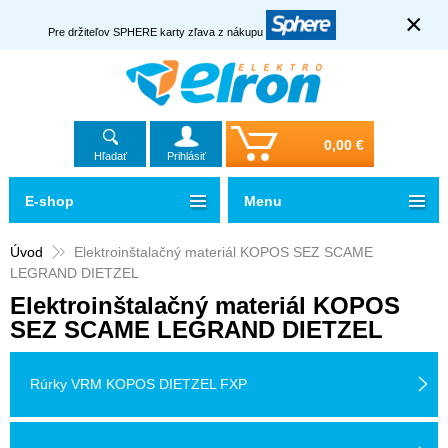
×
Pre držiteľov SPHERE karty zľava z nákupu
0,00 €
Hľadať
Prihlásiť
E-shop
Menu
Úvod
Elektroinštalačný materiál KOPOS SEZ SCAME
LEGRAND DIETZEL
Elektroinštalačný materiál KOPOS
SEZ SCAME LEGRAND DIETZEL
Rúrky VRM KOPOS DIETZEL FXP