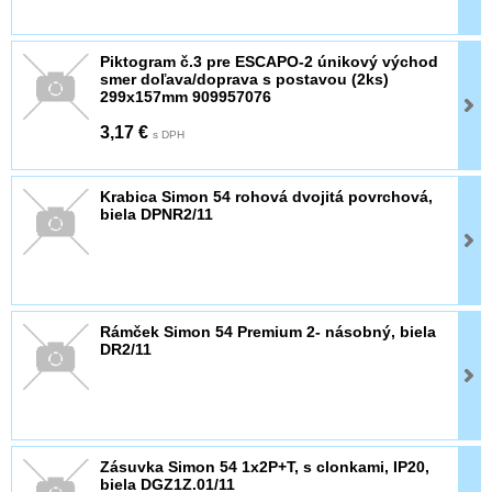
Piktogram č.3 pre ESCAPO-2 únikový východ
smer doľava/doprava s postavou (2ks)
299x157mm 909957076
3,17 €
s DPH
Krabica Simon 54 rohová dvojitá povrchová,
biela DPNR2/11
Rámček Simon 54 Premium 2- násobný, biela
DR2/11
Zásuvka Simon 54 1x2P+T, s clonkami, IP20,
biela DGZ1Z.01/11