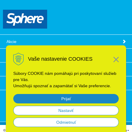
Akcie
Obchodné podmienky
Vaše nastavenie COOKIES
Technické informácie
Súbory COOKIE nám pomáhajú pri poskytovaní služieb
pre Vás.
Ochrana osobných údajov
Umožňujú spoznať a zapamätať si Vaše preferencie.
Prijať
Nastaviť
Odmietnuť
© 2026 Elektroinštalačný materiál, káble, vodiče, supermarket ELRON s.r.o. Bratislava •