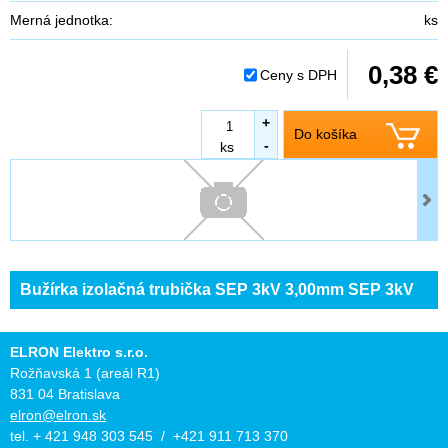
Merná jednotka:
ks
0,38 €
Ceny s DPH
+
Do košíka
-
ks
Bužírka izolačná trubička SEP 3kV 3,00mm SEP 3kV
ELRON Elektro s.r.o.
Rožňavská 1 (areál R1)
831 04 Bratislava
elron@elron.sk
tel. + 421 948 303 545 / +421 911 713 370