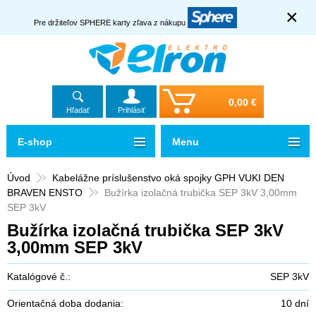
×
Pre držiteľov SPHERE karty zľava z nákupu
0,00 €
Hľadať
Prihlásiť
E-shop
Menu
Úvod
Kabelážne príslušenstvo oká spojky GPH VUKI DEN
BRAVEN ENSTO
Bužírka izolačná trubička SEP 3kV 3,00mm
SEP 3kV
Bužírka izolačná trubička SEP 3kV
3,00mm SEP 3kV
Katalógové č.:
SEP 3kV
Orientačná doba dodania:
10 dní