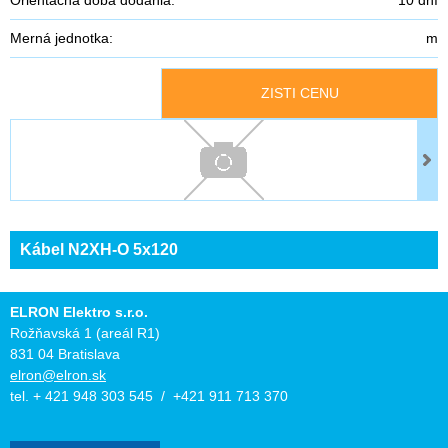
Merná jednotka:
m
ZISTI CENU
Kábel N2XH-O 5x120
ELRON Elektro s.r.o.
Rožňavská 1 (areál R1)
831 04 Bratislava
elron@elron.sk
tel. + 421 948 303 545 / +421 911 713 370