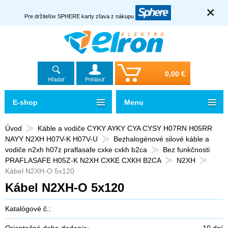
×
Pre držiteľov SPHERE karty zľava z nákupu
0,00 €
Hľadať
Prihlásiť
E-shop
Menu
Úvod
Káble a vodiče CYKY AYKY CYA CYSY H07RN H05RR
NAYY N2XH H07V-K H07V-U
Bezhalogénové silové káble a
vodiče n2xh h07z praflasafe cxke cxkh b2ca
Bez funkčnosti
PRAFLASAFE H05Z-K N2XH CXKE CXKH B2CA
N2XH
Kábel N2XH-O 5x120
Kábel N2XH-O 5x120
Katalógové č.:
Orientačná doba dodania:
10 dní