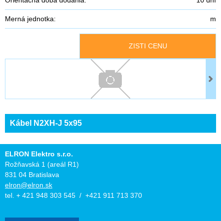
Merná jednotka:
m
ZISTI CENU
Kábel N2XH-J 5x95
ELRON Elektro s.r.o.
Rožňavská 1 (areál R1)
831 04 Bratislava
elron@elron.sk
tel. + 421 948 303 545 / +421 911 713 370