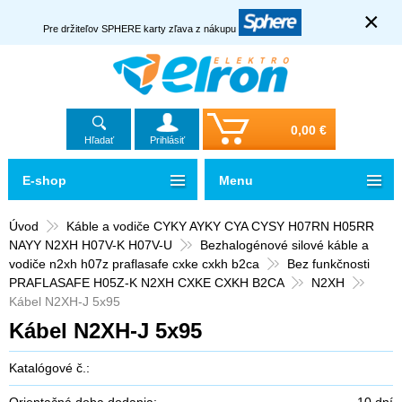
×
Pre držiteľov SPHERE karty zľava z nákupu
0,00 €
Hľadať
Prihlásiť
E-shop
Menu
Úvod
Káble a vodiče CYKY AYKY CYA CYSY H07RN H05RR
NAYY N2XH H07V-K H07V-U
Bezhalogénové silové káble a
vodiče n2xh h07z praflasafe cxke cxkh b2ca
Bez funkčnosti
PRAFLASAFE H05Z-K N2XH CXKE CXKH B2CA
N2XH
Kábel N2XH-J 5x95
Kábel N2XH-J 5x95
Katalógové č.:
Orientačná doba dodania:
10 dní