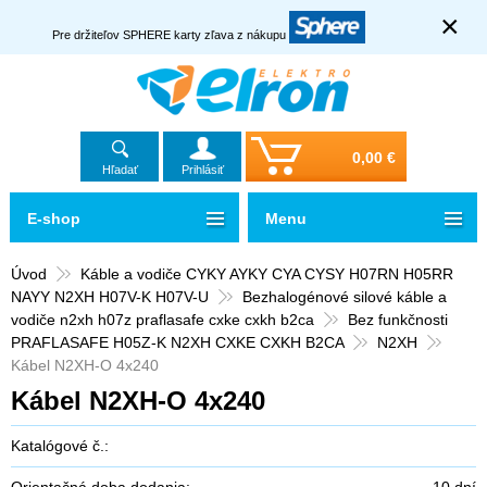
×
Pre držiteľov SPHERE karty zľava z nákupu
0,00 €
Hľadať
Prihlásiť
E-shop
Menu
Úvod
Káble a vodiče CYKY AYKY CYA CYSY H07RN H05RR
NAYY N2XH H07V-K H07V-U
Bezhalogénové silové káble a
vodiče n2xh h07z praflasafe cxke cxkh b2ca
Bez funkčnosti
PRAFLASAFE H05Z-K N2XH CXKE CXKH B2CA
N2XH
Kábel N2XH-O 4x240
Kábel N2XH-O 4x240
Katalógové č.:
Orientačná doba dodania:
10 dní