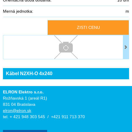
Merná jednotka:
m
ZISTI CENU
Kábel N2XH-O 4x240
ELRON Elektro s.r.o.
Rožňavská 1 (areál R1)
831 04 Bratislava
elron@elron.sk
tel. + 421 948 303 545 / +421 911 713 370