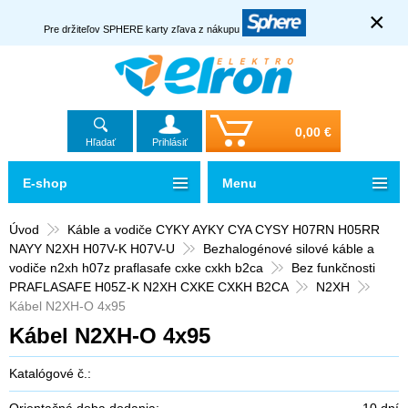
×
Pre držiteľov SPHERE karty zľava z nákupu
0,00 €
Hľadať
Prihlásiť
E-shop
Menu
Úvod
Káble a vodiče CYKY AYKY CYA CYSY H07RN H05RR
NAYY N2XH H07V-K H07V-U
Bezhalogénové silové káble a
vodiče n2xh h07z praflasafe cxke cxkh b2ca
Bez funkčnosti
PRAFLASAFE H05Z-K N2XH CXKE CXKH B2CA
N2XH
Kábel N2XH-O 4x95
Kábel N2XH-O 4x95
Katalógové č.:
Orientačná doba dodania:
10 dní