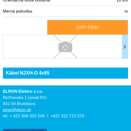
Merná jednotka:
m
ZISTI CENU
Kábel N2XH-O 4x95
ELRON Elektro s.r.o.
Rožňavská 1 (areál R1)
831 04 Bratislava
elron@elron.sk
tel. + 421 948 303 545 / +421 911 713 370