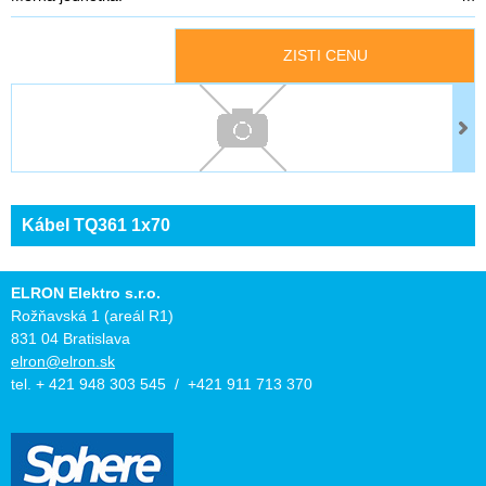
ZISTI CENU
Kábel TQ361 1x70
ELRON Elektro s.r.o.
Rožňavská 1 (areál R1)
831 04 Bratislava
elron@elron.sk
tel. + 421 948 303 545 / +421 911 713 370