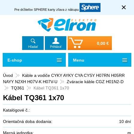
×
Pre držiteľov SPHERE karty zľava z nákupu
0,00 €
Hľadať
Prihlásiť
E-shop
Menu
Úvod
Káble a vodiče CYKY AYKY CYA CYSY H07RN H05RR
NAYY N2XH H07V-K H07V-U
Zváracie káble CGZ H01N2-D
TQ361
Kábel TQ361 1x70
Kábel TQ361 1x70
Katalógové č.:
Orientačná doba dodania:
10 dní
Merná jednotka:
m