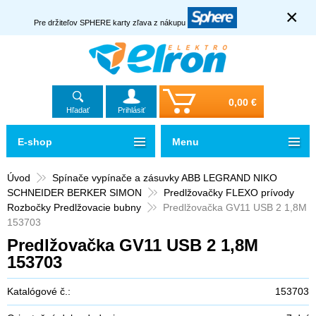
×
Pre držiteľov SPHERE karty zľava z nákupu
0,00 €
Hľadať
Prihlásiť
E-shop
Menu
Úvod
Spínače vypínače a zásuvky ABB LEGRAND NIKO
SCHNEIDER BERKER SIMON
Predlžovačky FLEXO prívody
Rozbočky Predlžovacie bubny
Predlžovačka GV11 USB 2 1,8M
153703
Predlžovačka GV11 USB 2 1,8M
153703
Katalógové č.:
153703