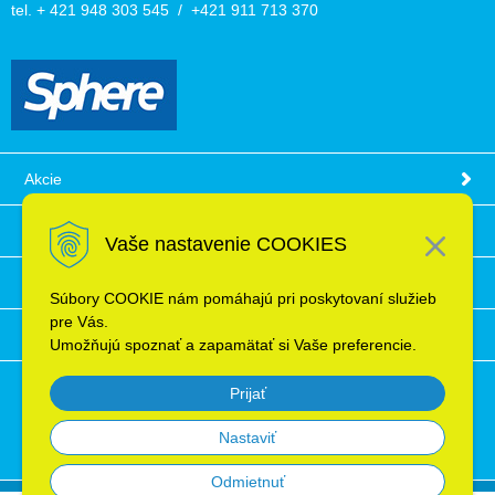
tel. + 421 948 303 545 / +421 911 713 370
Akcie
Obchodné podmienky
Vaše nastavenie COOKIES
Technické informácie
Súbory COOKIE nám pomáhajú pri poskytovaní služieb
pre Vás.
Ochrana osobných údajov
Umožňujú spoznať a zapamätať si Vaše preferencie.
Prijať
Nastaviť
Odmietnuť