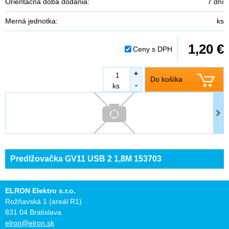
Orientačná doba dodania:
7 dní
Merná jednotka:
ks
1,20 €
Ceny s DPH
+
Do košíka
-
ks
Predlžovačka GV11 USB 2 1,8M 153703
ELRON Elektro s.r.o.
Rožňavská 1 (areál R1)
831 04 Bratislava
elron@elron.sk