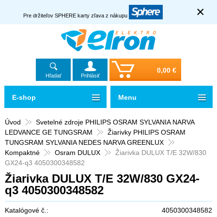
×
Pre držiteľov SPHERE karty zľava z nákupu
0,00 €
Hľadať
Prihlásiť
E-shop
Menu
Úvod
Svetelné zdroje PHILIPS OSRAM SYLVANIA NARVA
LEDVANCE GE TUNGSRAM
Žiarivky PHILIPS OSRAM
TUNGSRAM SYLVANIA NEDES NARVA GREENLUX
Kompaktné
Osram DULUX
Žiarivka DULUX T/E 32W/830
GX24-q3 4050300348582
Žiarivka DULUX T/E 32W/830 GX24-
q3 4050300348582
Katalógové č.:
4050300348582