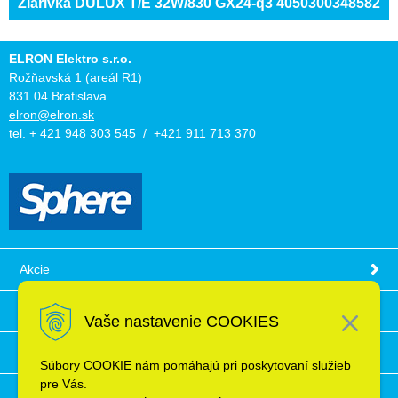
Žiarivka DULUX T/E 32W/830 GX24-q3 4050300348582
ELRON Elektro s.r.o.
Rožňavská 1 (areál R1)
831 04 Bratislava
elron@elron.sk
tel. + 421 948 303 545 / +421 911 713 370
Akcie
Obchodné podmienky
Vaše nastavenie COOKIES
Technické informácie
Súbory COOKIE nám pomáhajú pri poskytovaní služieb
pre Vás.
Ochrana osobných údajov