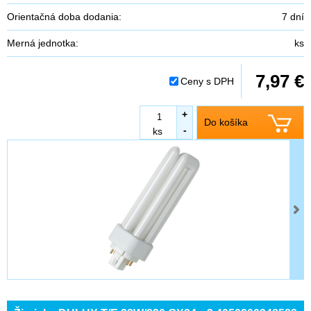
Orientačná doba dodania:
7 dní
Merná jednotka:
ks
7,97 €
Ceny s DPH
+
Do košíka
-
ks