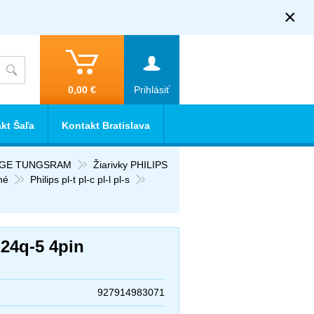
×
0,00 €
Prihlásiť
kt Šaľa
Kontakt Bratislava
E GE TUNGSRAM
Žiarivky PHILIPS
né
Philips pl-t pl-c pl-l pl-s
24q-5 4pin
927914983071