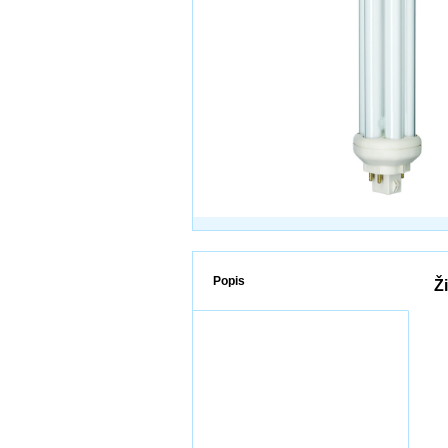
Popis
Ž