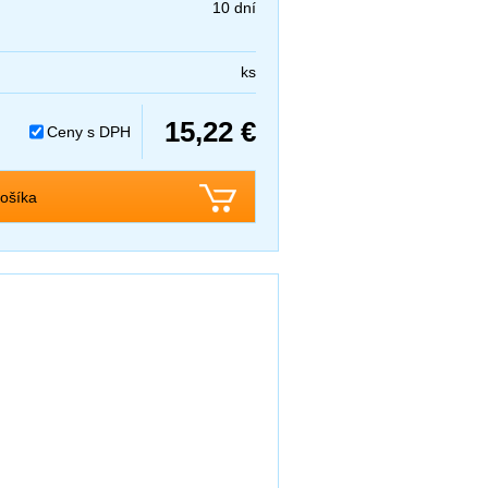
10 dní
ks
15,22 €
Ceny s DPH
ošíka