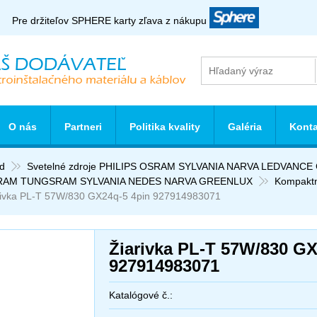
Pre držiteľov SPHERE karty zľava z nákupu
O nás
Partneri
Politika kvality
Galéria
Konta
d
Svetelné zdroje PHILIPS OSRAM SYLVANIA NARVA LEDVANC
RAM TUNGSRAM SYLVANIA NEDES NARVA GREENLUX
Kompakt
rivka PL-T 57W/830 GX24q-5 4pin 927914983071
Žiarivka PL-T 57W/830 GX
927914983071
Katalógové č.: