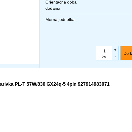
Orientačná doba
dodania:
Merná jednotka:
+
Do k
-
ks
iarivka PL-T 57W/830 GX24q-5 4pin 927914983071