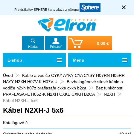
×
Pre držiteľov SPHERE karty zľava z nákupu
0,00 €
Hľadať
Prihlásiť
E-shop
Menu
Úvod
Káble a vodiče CYKY AYKY CYA CYSY H07RN H05RR
NAYY N2XH H07V-K H07V-U
Bezhalogénové silové káble a
vodiče n2xh h07z praflasafe cxke cxkh b2ca
Bez funkčnosti
PRAFLASAFE H05Z-K N2XH CXKE CXKH B2CA
N2XH
Kábel N2XH-J 5x6
Kábel N2XH-J 5x6
Katalógové č.:
Orientačná doba dodania:
10 dní