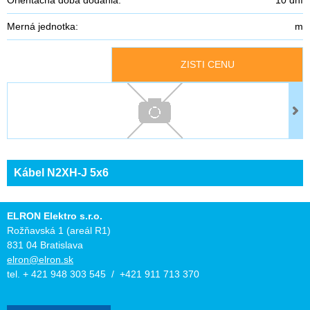
Merná jednotka:
m
ZISTI CENU
Kábel N2XH-J 5x6
ELRON Elektro s.r.o.
Rožňavská 1 (areál R1)
831 04 Bratislava
elron@elron.sk
tel. + 421 948 303 545 / +421 911 713 370